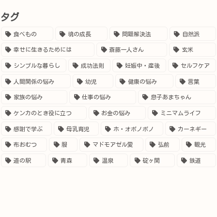
タグ
食べもの
魂の成長
問題解決法
自然派
幸せに生きるためには
斎藤一人さん
玄米
シンプルな暮らし
成功法則
妊娠中・産後
セルフケア
人間関係の悩み
幼児
健康の悩み
言葉
家族の悩み
仕事の悩み
息子あまちゃん
ケンカのとき役に立つ
お金の悩み
ミニマムライフ
感謝で学ぶ
母乳育児
ホ・オポノポノ
カーネギー
布おむつ
服
マドモアゼル愛
弘前
観光
道の駅
青森
温泉
碇ヶ関
鉄道