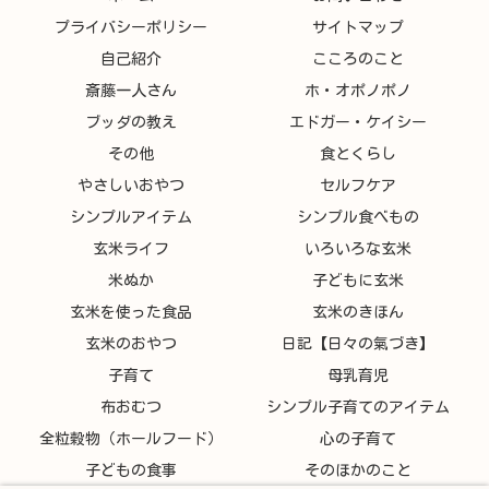
プライバシーポリシー
サイトマップ
自己紹介
こころのこと
斎藤一人さん
ホ・オポノポノ
ブッダの教え
エドガー・ケイシー
その他
食とくらし
やさしいおやつ
セルフケア
シンプルアイテム
シンプル食べもの
玄米ライフ
いろいろな玄米
米ぬか
子どもに玄米
玄米を使った食品
玄米のきほん
玄米のおやつ
日記【日々の氣づき】
子育て
母乳育児
布おむつ
シンプル子育てのアイテム
全粒穀物（ホールフード）
心の子育て
子どもの食事
そのほかのこと