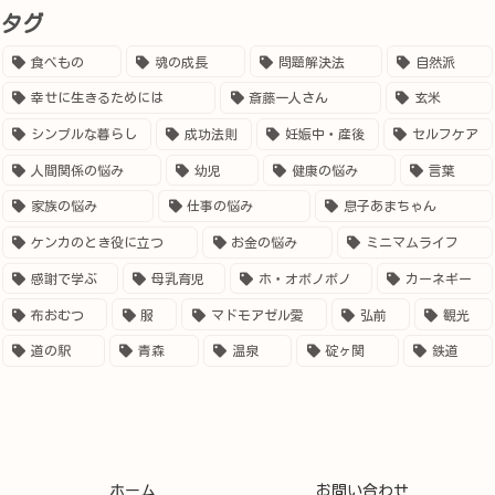
タグ
食べもの
魂の成長
問題解決法
自然派
幸せに生きるためには
斎藤一人さん
玄米
シンプルな暮らし
成功法則
妊娠中・産後
セルフケア
人間関係の悩み
幼児
健康の悩み
言葉
家族の悩み
仕事の悩み
息子あまちゃん
ケンカのとき役に立つ
お金の悩み
ミニマムライフ
感謝で学ぶ
母乳育児
ホ・オポノポノ
カーネギー
布おむつ
服
マドモアゼル愛
弘前
観光
道の駅
青森
温泉
碇ヶ関
鉄道
ホーム
お問い合わせ