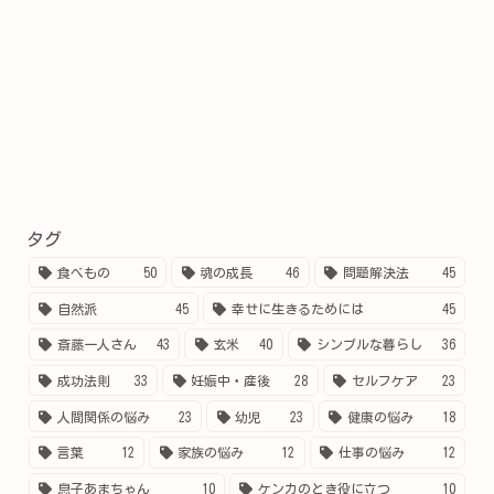
タグ
食べもの
50
魂の成長
46
問題解決法
45
自然派
45
幸せに生きるためには
45
斎藤一人さん
43
玄米
40
シンプルな暮らし
36
成功法則
33
妊娠中・産後
28
セルフケア
23
人間関係の悩み
23
幼児
23
健康の悩み
18
言葉
12
家族の悩み
12
仕事の悩み
12
息子あまちゃん
10
ケンカのとき役に立つ
10