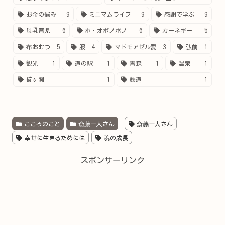
お金の悩み
9
ミニマムライフ
9
感謝で学ぶ
9
母乳育児
6
ホ・オポノポノ
6
カーネギー
5
布おむつ
5
服
4
マドモアゼル愛
3
弘前
1
観光
1
道の駅
1
青森
1
温泉
1
碇ヶ関
1
鉄道
1
こころのこと
斎藤一人さん
斎藤一人さん
幸せに生きるためには
魂の成長
スポンサーリンク