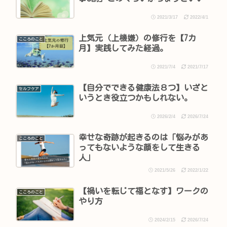
2021/3/17
2022/4/1
上気元（上機嫌）の修行を【7カ
こころのこと
月】実践してみた経過。
2021/7/4
2021/7/17
【自分でできる健康法８つ】いざと
セルフケア
いうとき役立つかもしれない。
2026/2/4
2026/7/24
幸せな奇跡が起きるのは「悩みがあ
こころのこと
ってもないような顔をして生きる
人」
2021/5/26
2022/1/22
【禍いを転じて福となす】ワークの
こころのこと
やり方
2024/2/15
2026/7/24