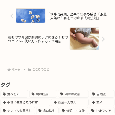
「24時間笑顔」効果で仕事も成功『斎藤
一人無から有を生み出す成功法則』
布おむつ育児が劇的にラクになる！おむ
つバンドの使い方・作り方・代用法
ホーム
こころのこと
タグ
食べもの
魂の成長
問題解決法
自然派
幸せに生きるためには
斎藤一人さん
玄米
シンプルな暮らし
成功法則
妊娠中・産後
セルフケア