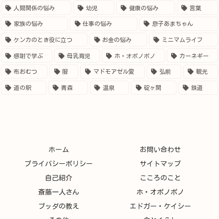
人間関係の悩み
幼児
健康の悩み
言葉
家族の悩み
仕事の悩み
息子あまちゃん
ケンカのとき役に立つ
お金の悩み
ミニマムライフ
感謝で学ぶ
母乳育児
ホ・オポノポノ
カーネギー
布おむつ
服
マドモアゼル愛
弘前
観光
道の駅
青森
温泉
碇ヶ関
鉄道
ホーム
お問い合わせ
プライバシーポリシー
サイトマップ
自己紹介
こころのこと
斎藤一人さん
ホ・オポノポノ
ブッダの教え
エドガー・ケイシー