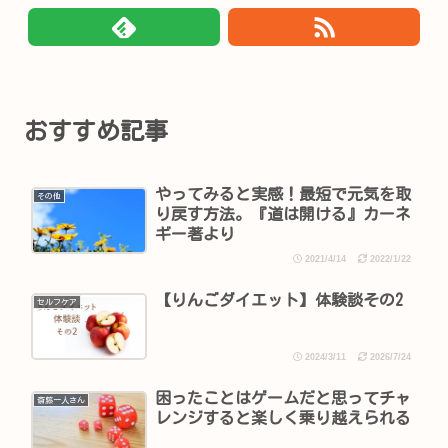
おすすめ記事
やってみると実感！最短で元気を取
その他
り戻す方法。『道は開ける』カーネ
ギー著より
2021/4/14
2022/1/22
【りんごダイエット】体験談その2
セルフケア
2024/3/11
2026/7/24
困ったことはゲームだと思ってチャ
斎藤一人さん
レンジすると楽しく乗り越えられる