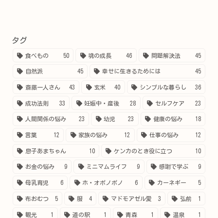
タグ
食べもの
50
魂の成長
46
問題解決法
45
自然派
45
幸せに生きるためには
45
斎藤一人さん
43
玄米
40
シンプルな暮らし
36
成功法則
33
妊娠中・産後
28
セルフケア
23
人間関係の悩み
23
幼児
23
健康の悩み
18
言葉
12
家族の悩み
12
仕事の悩み
12
息子あまちゃん
10
ケンカのとき役に立つ
10
お金の悩み
9
ミニマムライフ
9
感謝で学ぶ
9
母乳育児
6
ホ・オポノポノ
6
カーネギー
5
布おむつ
5
服
4
マドモアゼル愛
3
弘前
1
観光
1
道の駅
1
青森
1
温泉
1