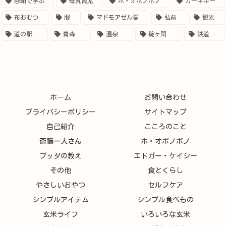
感謝で学ぶ
母乳育児
ホ・オポノポノ
カーネギー
布おむつ
服
マドモアゼル愛
弘前
観光
道の駅
青森
温泉
碇ヶ関
鉄道
ホーム
お問い合わせ
プライバシーポリシー
サイトマップ
自己紹介
こころのこと
斎藤一人さん
ホ・オポノポノ
ブッダの教え
エドガー・ケイシー
その他
食とくらし
やさしいおやつ
セルフケア
シンプルアイテム
シンプル食べもの
玄米ライフ
いろいろな玄米