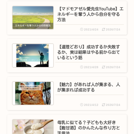
【マドモアゼル愛先生YouTube】エ
ネルギーを奪う人から自分を守る
方法
2021/4/24
2026/7/24
【道理どおり】成功するか失敗す
るか、実は結果はやる前から出て
いるという話
2021/4/28
2026/7/24
【魅力】があれば人が集まる、人
が集まれば成功する
2021/4/12
2026/7/24
母乳に似てる？子どもも大好き
【麹甘酒】のかんたんな作り方と
活用法