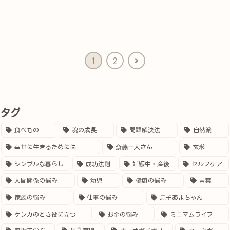
次
1
2
へ
タグ
食べもの
魂の成長
問題解決法
自然派
幸せに生きるためには
斎藤一人さん
玄米
シンプルな暮らし
成功法則
妊娠中・産後
セルフケア
人間関係の悩み
幼児
健康の悩み
言葉
家族の悩み
仕事の悩み
息子あまちゃん
ケンカのとき役に立つ
お金の悩み
ミニマムライフ